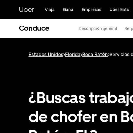
Saltar
al
Uber
Viaja
Gana
Empresas
Uber Eats
contenido
principal
Conduce
Descripción general
Requ
Estados Unidos
>
Florida
>
Boca Ratón
>
Servicios 
¿Buscas trabaj
de chofer en 