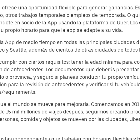
frece una oportunidad flexible para generar ganancias. Es 
, otros trabajos temporales o empleos de temporada. O quiz
dote en socio de la App usando la plataforma de Uber. Los
su propio horario para que la app se adapte a su vida.
 la App de medio tiempo en todas las principales ciudades d
o y Seattle, además de cientos de otras ciudades de todos l
cumplir con ciertos requisitos: tener la edad mínima para c
ón de antecedentes. Los documentos que deberás presentar s
o provincia, y seguro si planeas conducir tu propio vehículo
 para la revisión de antecedentes y verificar si tu vehículo
e/requirements.
 que el mundo se mueve para mejorarla. Comenzamos en 2010
 de 15 mil millones de viajes después, seguimos creando pro
 personas, comida y objetos se mueven por las ciudades, Ub
istas independientes que trabajan con horarios flexibles y 