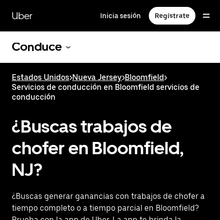
Saltar
al
Uber
Inicia sesión
Regístrate
contenido
principal
Conduce
Estados Unidos
>
Nueva Jersey
>
Bloomfield
>
Servicios de conducción en Bloomfield servicios de
conducción
¿Buscas trabajos de
chofer en Bloomfield,
NJ?
¿Buscas generar ganancias con trabajos de chofer a
tiempo completo o a tiempo parcial en Bloomfield?
Prueba con la app de Uber. La app te brinda la