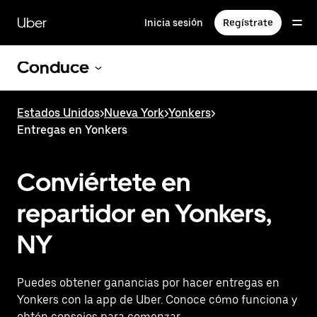
Saltar
al
Uber
Inicia sesión
Regístrate
contenido
principal
Conduce
Estados Unidos
>
Nueva York
>
Yonkers
>
Entregas en Yonkers
Conviértete en
repartidor en Yonkers,
NY
Puedes obtener ganancias por hacer entregas en
Yonkers con la app de Uber. Conoce cómo funciona y
obtén consejos para comenzar.