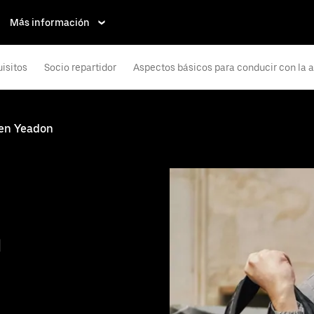
Más información
isitos
Socio repartidor
Aspectos básicos para conducir con la 
en Yeadon
n