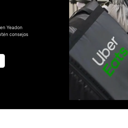
 en Yeadon
btén consejos