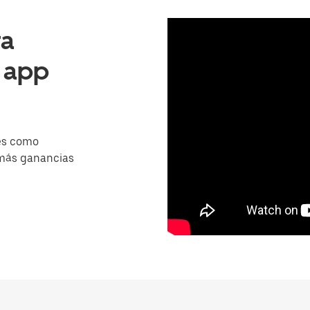
ra
a app
es como
 más ganancias