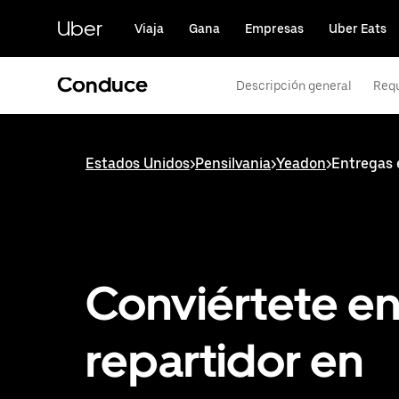
Saltar
al
Uber
Viaja
Gana
Empresas
Uber Eats
contenido
principal
Conduce
Descripción general
Requ
Estados Unidos
>
Pensilvania
>
Yeadon
>
Entregas 
Conviértete e
repartidor en