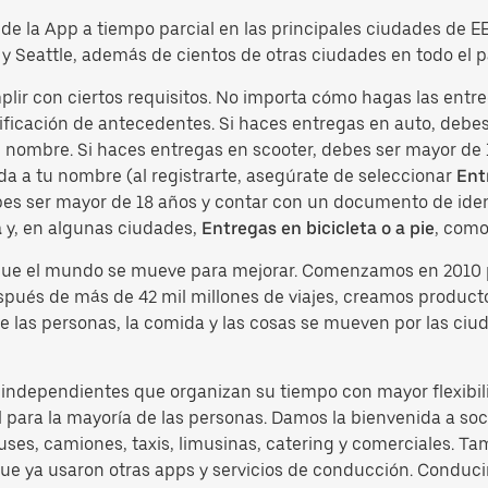
o de la App a tiempo parcial en las principales ciudades de 
y Seattle, además de cientos de otras ciudades en todo el p
plir con ciertos requisitos. No importa cómo hagas las ent
ficación de antecedentes. Si haces entregas en auto, debes 
tu nombre. Si haces entregas en scooter, debes ser mayor de
da a tu nombre (al registrarte, asegúrate de seleccionar
Ent
ebes ser mayor de 18 años y contar con un documento de ident
a
y, en algunas ciudades,
Entregas en bicicleta o a pie
, como
 que el mundo se mueve para mejorar. Comenzamos en 2010 
espués de más de 42 mil millones de viajes, creamos produc
e las personas, la comida y las cosas se mueven por las ciu
s independientes que organizan su tiempo con mayor flexibil
 para la mayoría de las personas. Damos la bienvenida a soci
es, camiones, taxis, limusinas, catering y comerciales. Ta
 que ya usaron otras apps y servicios de conducción. Condu