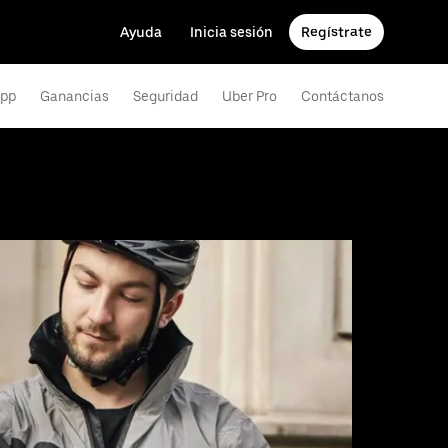
Ayuda
Inicia sesión
Regístrate
app
Ganancias
Seguridad
Uber Pro
Contáctanos