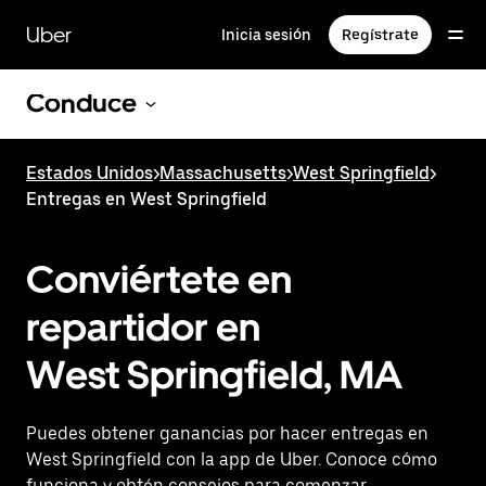
Saltar
al
Uber
Inicia sesión
Regístrate
contenido
principal
Conduce
Estados Unidos
>
Massachusetts
>
West Springfield
>
Entregas en West Springfield
Conviértete en
repartidor en
West Springfield, MA
Puedes obtener ganancias por hacer entregas en
West Springfield con la app de Uber. Conoce cómo
funciona y obtén consejos para comenzar.