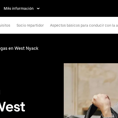
Más información
isitos
Socio repartidor
Aspectos básicos para conducir con la 
egas en West Nyack
n
West