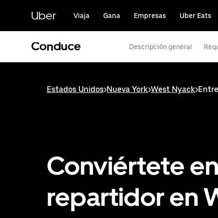
Saltar
al
Uber
Viaja
Gana
Empresas
Uber Eats
contenido
principal
Conduce
Descripción general
Requ
Estados Unidos
>
Nueva York
>
West Nyack
>
Entr
Conviértete e
repartidor en 