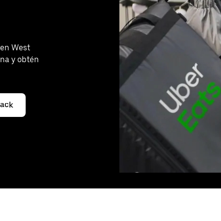
 en West
na y obtén
yack