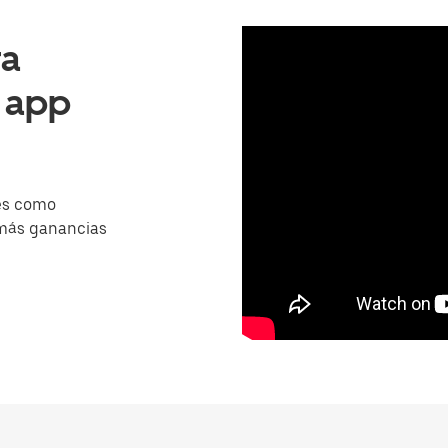
ra
a app
es como
 más ganancias