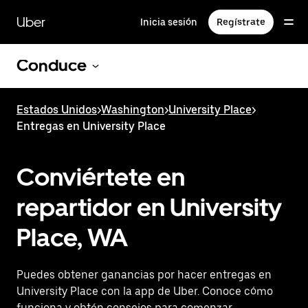
Saltar
al
Uber
Inicia sesión
Regístrate
contenido
principal
Conduce
Estados Unidos
>
Washington
>
University Place
>
Entregas en University Place
Conviértete en
repartidor en University
Place, WA
Puedes obtener ganancias por hacer entregas en
University Place con la app de Uber. Conoce cómo
funciona y obtén consejos para comenzar.