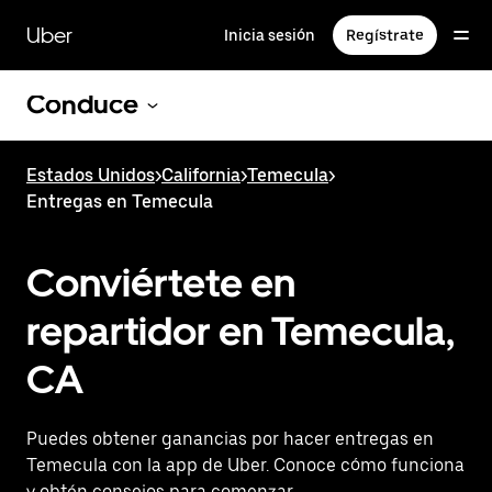
Saltar
al
Uber
Inicia sesión
Regístrate
contenido
principal
Conduce
Estados Unidos
>
California
>
Temecula
>
Entregas en Temecula
Conviértete en
repartidor en Temecula,
CA
Puedes obtener ganancias por hacer entregas en
Temecula con la app de Uber. Conoce cómo funciona
y obtén consejos para comenzar.