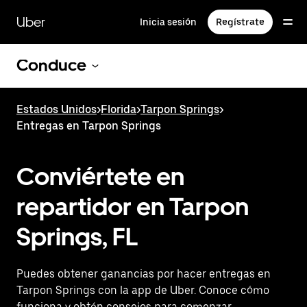
Saltar
al
Uber
Inicia sesión
Regístrate
contenido
principal
Conduce
Estados Unidos
>
Florida
>
Tarpon Springs
>
Entregas en Tarpon Springs
Conviértete en
repartidor en Tarpon
Springs, FL
Puedes obtener ganancias por hacer entregas en
Tarpon Springs con la app de Uber. Conoce cómo
funciona y obtén consejos para comenzar.