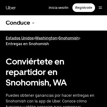
Saltar
al
Uber
Inicia sesión
Regístrate
contenido
principal
Conduce
Estados Unidos
>
Washington
>
Snohomish
>
Entregas en Snohomish
Conviértete en
repartidor en
Snohomish, WA
Puedes obtener ganancias por hacer entregas en
Snohomish con la app de Uber. Conoce cómo
funciona y obtén consejos para comenzar.