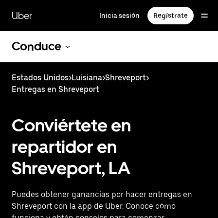
Saltar
al
Uber
Inicia sesión
Regístrate
contenido
principal
Conduce
Estados Unidos
>
Luisiana
>
Shreveport
>
Entregas en Shreveport
Conviértete en
repartidor en
Shreveport, LA
Puedes obtener ganancias por hacer entregas en
Shreveport con la app de Uber. Conoce cómo
funciona y obtén consejos para comenzar.