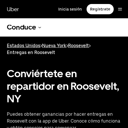
Saltar
al
Uber
Inicia sesión
Regístrate
contenido
principal
Conduce
Estados Unidos
>
Nueva York
>
Roosevelt
>
Entregas en Roosevelt
Conviértete en
repartidor en Roosevelt,
NY
Puedes obtener ganancias por hacer entregas en
Roosevelt con la app de Uber. Conoce cómo funciona
y obtén consejos para comenzar.