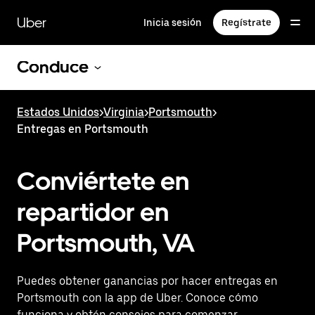
Saltar
al
Uber
Inicia sesión
Regístrate
contenido
principal
Conduce
Estados Unidos
>
Virginia
>
Portsmouth
>
Entregas en Portsmouth
Conviértete en
repartidor en
Portsmouth, VA
Puedes obtener ganancias por hacer entregas en
Portsmouth con la app de Uber. Conoce cómo
funciona y obtén consejos para comenzar.