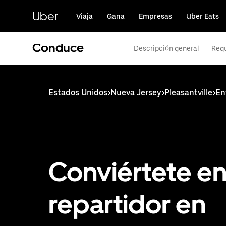
Saltar
al
Uber
Viaja
Gana
Empresas
Uber Eats
contenido
principal
Conduce
Descripción general
Requ
Estados Unidos
>
Nueva Jersey
>
Pleasantville
>
En
Conviértete e
repartidor en