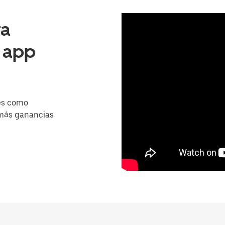
ra
a app
es como
 más ganancias