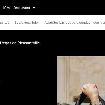
Más información
isitos
Socio repartidor
Aspectos básicos para conducir con la 
tregas en Pleasantville
n