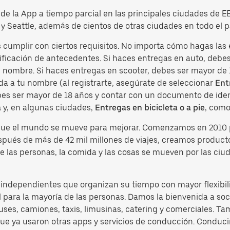
o de la App a tiempo parcial en las principales ciudades de 
y Seattle, además de cientos de otras ciudades en todo el p
es cumplir con ciertos requisitos. No importa cómo hagas la
ficación de antecedentes. Si haces entregas en auto, debes 
tu nombre. Si haces entregas en scooter, debes ser mayor de
da a tu nombre (al registrarte, asegúrate de seleccionar
Ent
ebes ser mayor de 18 años y contar con un documento de ident
a
y, en algunas ciudades,
Entregas en bicicleta o a pie
, como
 que el mundo se mueve para mejorar. Comenzamos en 2010 
espués de más de 42 mil millones de viajes, creamos produc
e las personas, la comida y las cosas se mueven por las ciu
s independientes que organizan su tiempo con mayor flexibil
 para la mayoría de las personas. Damos la bienvenida a soci
es, camiones, taxis, limusinas, catering y comerciales. Ta
 que ya usaron otras apps y servicios de conducción. Condu