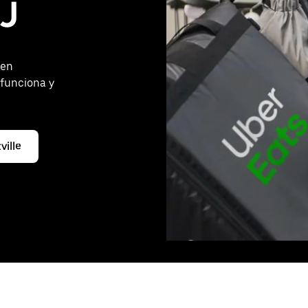
NJ
 en
 funciona y
ville