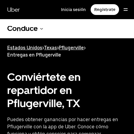
Saltar
al
Uber
Inicia sesión
Regístrate
contenido
principal
Conduce
Estados Unidos
>
Texas
>
Pflugerville
>
Entregas en Pflugerville
Conviértete en
repartidor en
Pflugerville, TX
Puedes obtener ganancias por hacer entregas en
Pflugerville con la app de Uber. Conoce cómo
funciona y obtén consejos para comenzar.