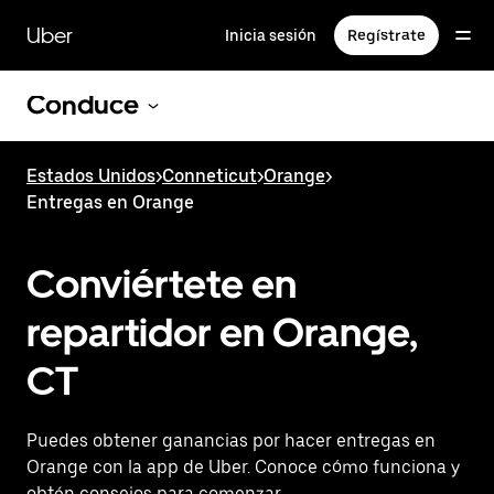
Saltar
al
Uber
Inicia sesión
Regístrate
contenido
principal
Conduce
Estados Unidos
>
Conneticut
>
Orange
>
Entregas en Orange
Conviértete en
repartidor en Orange,
CT
Puedes obtener ganancias por hacer entregas en
Orange con la app de Uber. Conoce cómo funciona y
obtén consejos para comenzar.