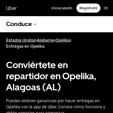
Saltar
al
Uber
Inicia sesión
Regístrate
contenido
principal
Conduce
Estados Unidos
>
Alabama
>
Opelika
>
Entregas en Opelika
Conviértete en
repartidor en Opelika,
Alagoas (AL)
Puedes obtener ganancias por hacer entregas en
Opelika con la app de Uber. Conoce cómo funciona y
obtén consejos para comenzar.