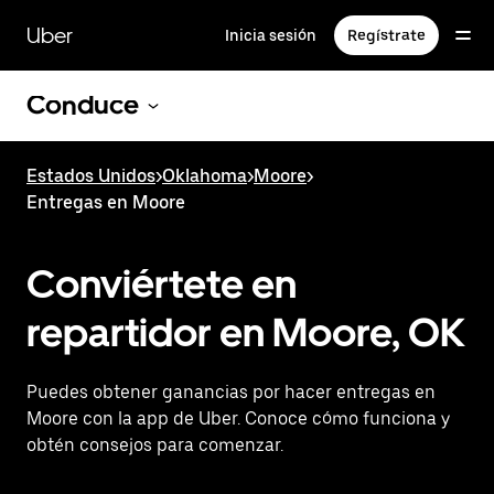
Saltar
al
Uber
Inicia sesión
Regístrate
contenido
principal
Conduce
Estados Unidos
>
Oklahoma
>
Moore
>
Entregas en Moore
Conviértete en
repartidor en Moore, OK
Puedes obtener ganancias por hacer entregas en
Moore con la app de Uber. Conoce cómo funciona y
obtén consejos para comenzar.