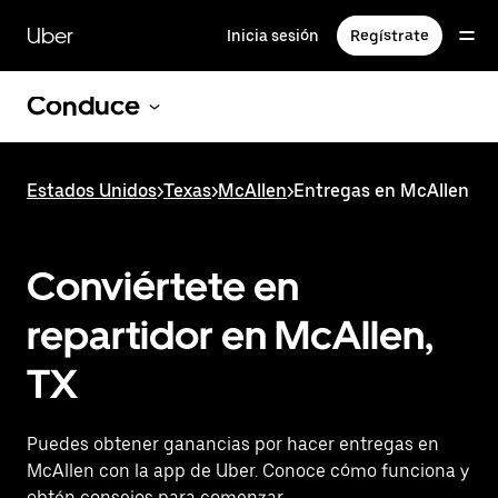
Saltar
al
Uber
Inicia sesión
Regístrate
contenido
principal
Conduce
Estados Unidos
>
Texas
>
McAllen
>
Entregas en McAllen
Conviértete en
repartidor en McAllen,
TX
Puedes obtener ganancias por hacer entregas en
McAllen con la app de Uber. Conoce cómo funciona y
obtén consejos para comenzar.