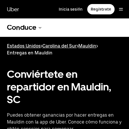
Saltar
al
Uber
Inicia sesión
Regístrate
contenido
principal
Conduce
Estados Unidos
>
Carolina del Sur
>
Mauldin
>
Entregas en Mauldin
Conviértete en
repartidor en Mauldin,
SC
Puedes obtener ganancias por hacer entregas en
Mauldin con la app de Uber. Conoce cómo funciona y
obtén consejos para comenzar.