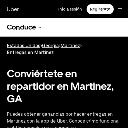
Saltar
al
Uber
Inicia sesión
Regístrate
contenido
principal
Conduce
Estados Unidos
>
Georgia
>
Martinez
>
Entregas en Martinez
Conviértete en
repartidor en Martinez,
GA
Puedes obtener ganancias por hacer entregas en
Martinez con la app de Uber. Conoce cómo funciona
y obtén consejos para comenzar.