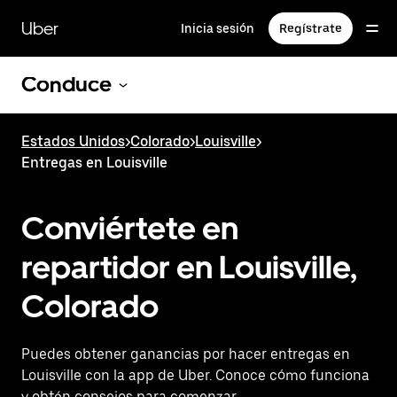
Saltar
al
Uber
Inicia sesión
Regístrate
contenido
principal
Conduce
Estados Unidos
>
Colorado
>
Louisville
>
Entregas en Louisville
Conviértete en
repartidor en Louisville,
Colorado
Puedes obtener ganancias por hacer entregas en
Louisville con la app de Uber. Conoce cómo funciona
y obtén consejos para comenzar.