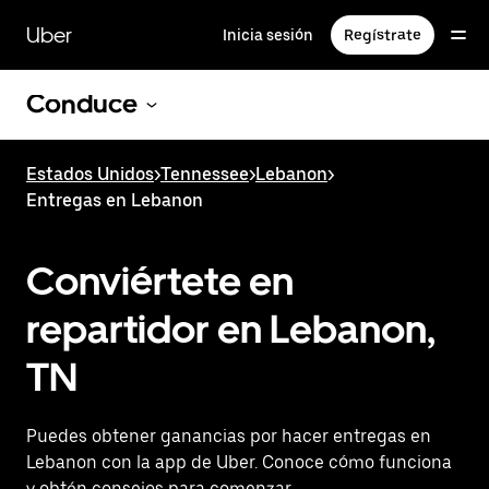
Saltar
al
Uber
Inicia sesión
Regístrate
contenido
principal
Conduce
Estados Unidos
>
Tennessee
>
Lebanon
>
Entregas en Lebanon
Conviértete en
repartidor en Lebanon,
TN
Puedes obtener ganancias por hacer entregas en
Lebanon con la app de Uber. Conoce cómo funciona
y obtén consejos para comenzar.