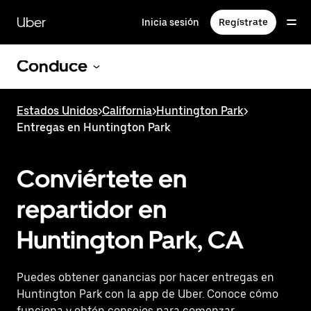
Saltar
al
Uber
Inicia sesión
Regístrate
contenido
principal
Conduce
Estados Unidos
>
California
>
Huntington Park
>
Entregas en Huntington Park
Conviértete en
repartidor en
Huntington Park, CA
Puedes obtener ganancias por hacer entregas en
Huntington Park con la app de Uber. Conoce cómo
funciona y obtén consejos para comenzar.