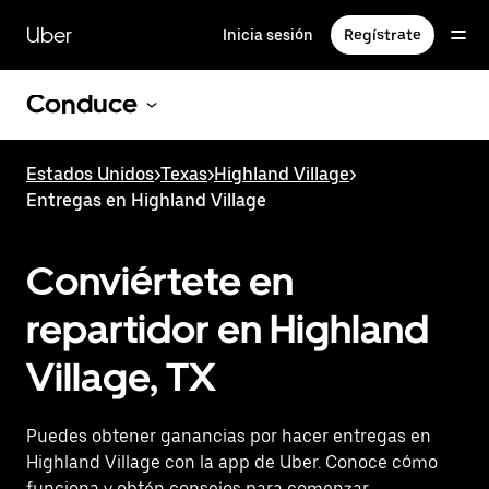
Saltar
al
Uber
Inicia sesión
Regístrate
contenido
principal
Conduce
Estados Unidos
>
Texas
>
Highland Village
>
Entregas en Highland Village
Conviértete en
repartidor en Highland
Village, TX
Puedes obtener ganancias por hacer entregas en
Highland Village con la app de Uber. Conoce cómo
funciona y obtén consejos para comenzar.