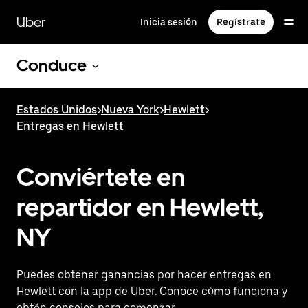
Saltar
al
Uber
Inicia sesión
Regístrate
contenido
principal
Conduce
Estados Unidos
>
Nueva York
>
Hewlett
>
Entregas en Hewlett
Conviértete en
repartidor en Hewlett,
NY
Puedes obtener ganancias por hacer entregas en
Hewlett con la app de Uber. Conoce cómo funciona y
obtén consejos para comenzar.