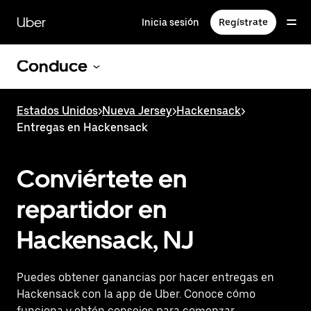
Saltar
al
Uber
Inicia sesión
Regístrate
contenido
principal
Conduce
Estados Unidos
>
Nueva Jersey
>
Hackensack
>
Entregas en Hackensack
Conviértete en
repartidor en
Hackensack, NJ
Puedes obtener ganancias por hacer entregas en
Hackensack con la app de Uber. Conoce cómo
funciona y obtén consejos para comenzar.