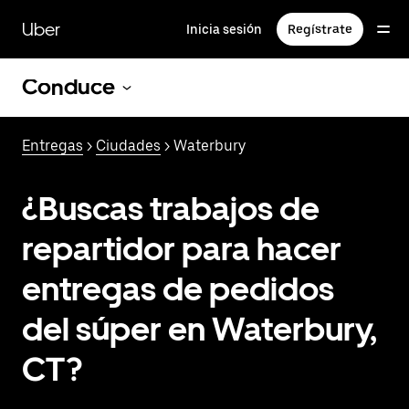
Saltar
al
Uber
Inicia sesión
Regístrate
contenido
principal
Conduce
Entregas
>
Ciudades
> Waterbury
¿Buscas trabajos de
repartidor para hacer
entregas de pedidos
del súper en Waterbury,
CT?