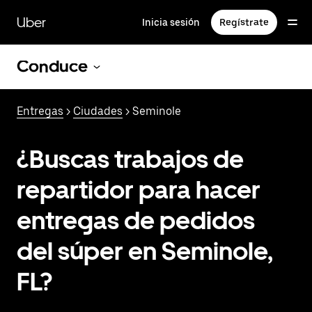
Saltar
al
Uber
Inicia sesión
Regístrate
contenido
principal
Conduce
Entregas
>
Ciudades
> Seminole
¿Buscas trabajos de
repartidor para hacer
entregas de pedidos
del súper en Seminole,
FL?