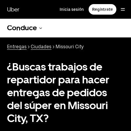
Saltar
al
Uber
Inicia sesión
Regístrate
contenido
principal
Conduce
Entregas
>
Ciudades
> Missouri City
¿Buscas trabajos de
repartidor para hacer
entregas de pedidos
del súper en Missouri
City, TX?