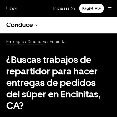
Saltar
al
Uber
Inicia sesión
Regístrate
contenido
principal
Conduce
Entregas
>
Ciudades
> Encinitas
¿Buscas trabajos de
repartidor para hacer
entregas de pedidos
del súper en Encinitas,
CA?