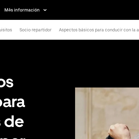
Más información
isitos
Socio repartidor
Aspectos básicos para conducir con la 
os
para
s de