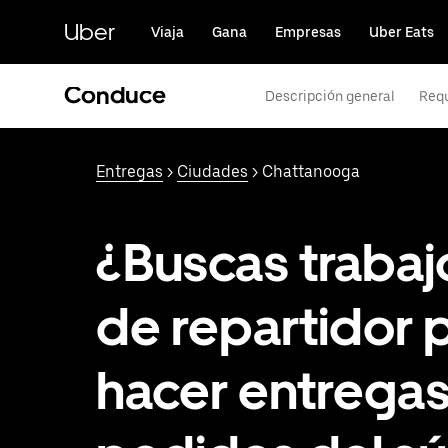
Saltar
al
Uber
Viaja
Gana
Empresas
Uber Eats
contenido
principal
Conduce
Descripción general
Requ
Entregas
>
Ciudades
> Chattanooga
¿Buscas trabaj
de repartidor 
hacer entrega