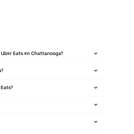
de Uber Eats en Chattanooga?
a?
 Eats?