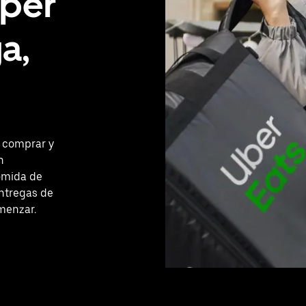
úper
a,
r comprar y
n
omida de
entregas de
omenzar.