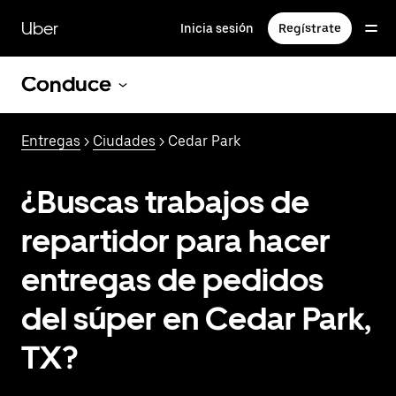
Saltar
al
Uber
Inicia sesión
Regístrate
contenido
principal
Conduce
Entregas
>
Ciudades
> Cedar Park
¿Buscas trabajos de
repartidor para hacer
entregas de pedidos
del súper en Cedar Park,
TX?