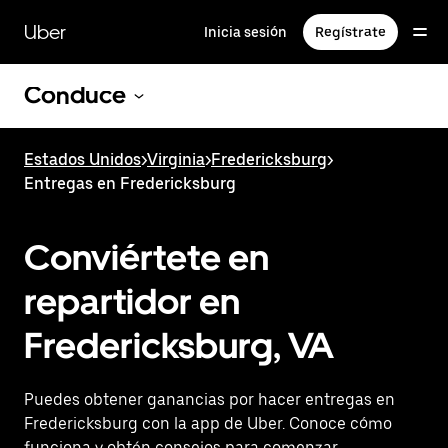
Saltar
al
Uber
Inicia sesión
Regístrate
contenido
principal
Conduce
Estados Unidos
>
Virginia
>
Fredericksburg
>
Entregas en Fredericksburg
Conviértete en
repartidor en
Fredericksburg, VA
Puedes obtener ganancias por hacer entregas en
Fredericksburg con la app de Uber. Conoce cómo
funciona y obtén consejos para comenzar.