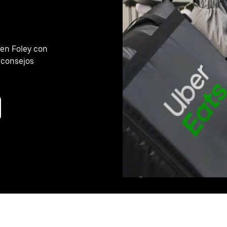
en Foley con
 consejos