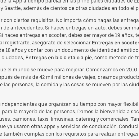
o de la App a tiempo parcial en las principales ciudades de 
y Seattle, además de cientos de otras ciudades en todo el p
ir con ciertos requisitos. No importa cómo hagas las entre
n de antecedentes. Si haces entregas en auto, debes ser may
 Si haces entregas en scooter, debes ser mayor de 19 años,
al registrarte, asegúrate de seleccionar
Entregas en scoote
 de 18 años y contar con un documento de identidad emitido p
s ciudades,
Entregas en bicicleta o a pie
, como método de tr
 que el mundo se mueve para mejorar. Comenzamos en 2010 
espués de más de 42 mil millones de viajes, creamos produc
e las personas, la comida y las cosas se mueven por las ciu
s independientes que organizan su tiempo con mayor flexibil
 para la mayoría de las personas. Damos la bienvenida a soci
es, camiones, taxis, limusinas, catering y comerciales. Ta
 que ya usaron otras apps y servicios de conducción. Condu
e también cumplas con los requisitos para realizar entregas 