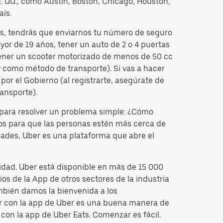
EE. UU., como Austin, Boston, Chicago, Houston,
aís.
gas, tendrás que enviarnos tu número de seguro
or de 19 años, tener un auto de 2 o 4 puertas
 tener un scooter motorizado de menos de 50 cc
r
como método de transporte). Si vas a hacer
or el Gobierno (al registrarte, asegúrate de
ansporte).
para resolver un problema simple: ¿Cómo
tos para que las personas estén más cerca de
dades, Uber es una plataforma que abre el
idad. Uber está disponible en más de 15 000
os de la App de otros sectores de la industria
mbién damos la bienvenida a los
cir con la app de Uber es una buena manera de
con la app de Uber Eats. Comenzar es fácil.