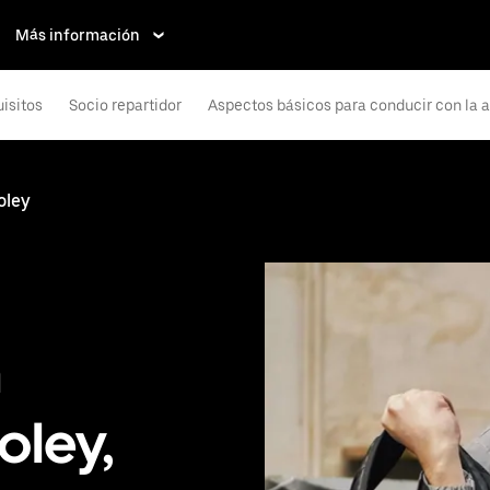
Más información
isitos
Socio repartidor
Aspectos básicos para conducir con la 
oley
n
oley,