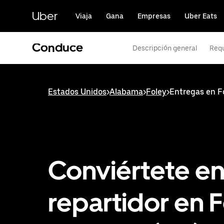
Saltar
al
Uber
Viaja
Gana
Empresas
Uber Eats
contenido
principal
Conduce
Descripción general
Requ
Estados Unidos
>
Alabama
>
Foley
>
Entregas en F
Conviértete e
repartidor en F