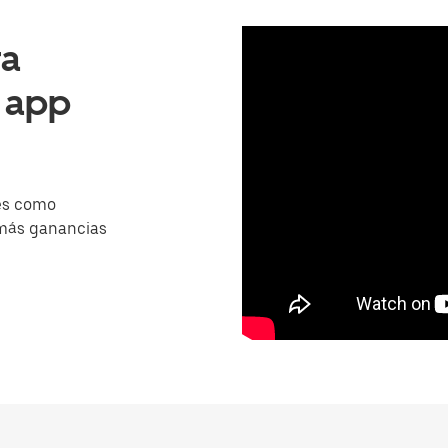
ra
a app
es como
 más ganancias