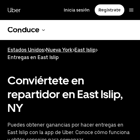
Saltar
al
Uber
Inicia sesión
Regístrate
contenido
principal
Conduce
Estados Unidos
>
Nueva York
>
East Islip
>
Entregas en East Islip
Conviértete en
repartidor en East Islip,
NY
Puedes obtener ganancias por hacer entregas en
East Islip con la app de Uber. Conoce cómo funciona
y obtén consejos para comenzar.