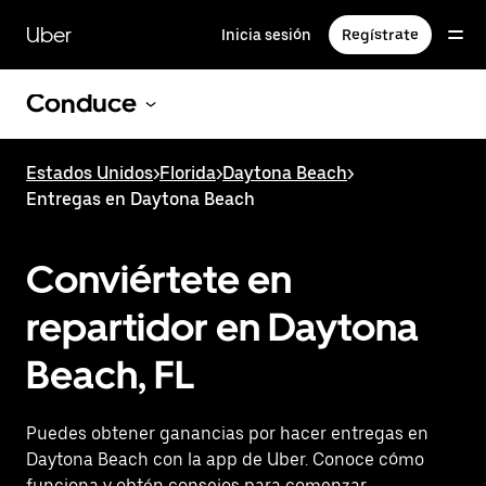
Saltar
al
Uber
Inicia sesión
Regístrate
contenido
principal
Conduce
Estados Unidos
>
Florida
>
Daytona Beach
>
Entregas en Daytona Beach
Conviértete en
repartidor en Daytona
Beach, FL
Puedes obtener ganancias por hacer entregas en
Daytona Beach con la app de Uber. Conoce cómo
funciona y obtén consejos para comenzar.