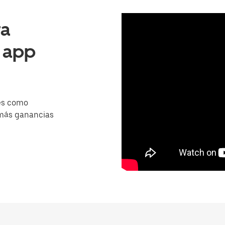
ra
a app
es como
 más ganancias