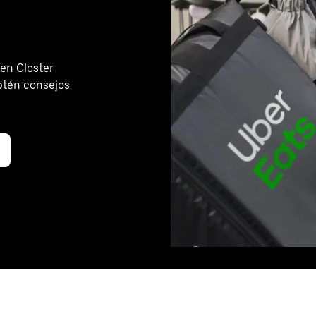
en Closter
btén consejos