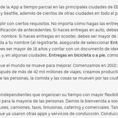
o de la App a tiempo parcial en las principales ciudades de 
y Seattle, además de cientos de otras ciudades en todo el p
plir con ciertos requisitos. No importa cómo hagas las entr
ficación de antecedentes. Si haces entregas en auto, debes 
tu nombre. Si haces entregas en scooter, debes ser mayor de
da a tu nombre (al registrarte, asegúrate de seleccionar
Ent
ebes ser mayor de 18 años y contar con un documento de ident
a
y, en algunas ciudades,
Entregas en bicicleta o a pie
, como
 que el mundo se mueve para mejorar. Comenzamos en 2010 
espués de más de 42 mil millones de viajes, creamos produc
e las personas, la comida y las cosas se mueven por las ciu
s independientes que organizan su tiempo con mayor flexibil
 para la mayoría de las personas. Damos la bienvenida a soci
es, camiones, taxis, limusinas, catering y comerciales. Ta
 que ya usaron otras apps y servicios de conducción. Condu