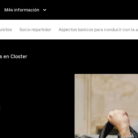
Más información
isitos
Socio repartidor
Aspectos básicos para conducir con la 
s en Closter
n