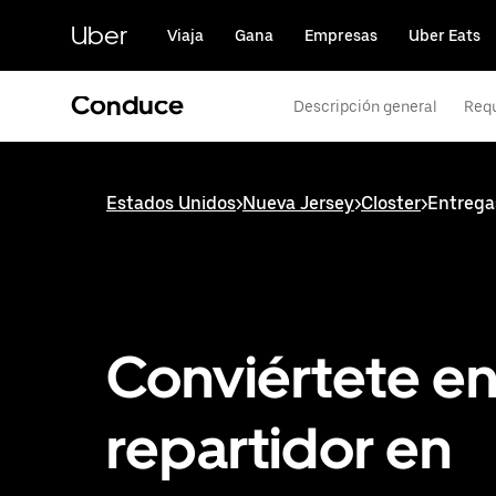
Saltar
al
Uber
Viaja
Gana
Empresas
Uber Eats
contenido
principal
Conduce
Descripción general
Requ
Estados Unidos
>
Nueva Jersey
>
Closter
>
Entrega
Conviértete e
repartidor en