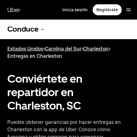
Saltar
al
Uber
Inicia sesión
Regístrate
contenido
principal
Conduce
Estados Unidos
>
Carolina del Sur
>
Charleston
>
Entregas en Charleston
Conviértete en
repartidor en
Charleston, SC
Puedes obtener ganancias por hacer entregas en
Charleston con la app de Uber. Conoce cómo
funciona y obtén consejos para comenzar.