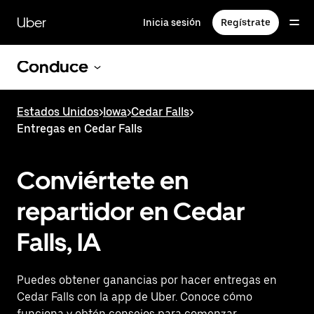
Saltar
al
Uber
Inicia sesión
Regístrate
contenido
principal
Conduce
Estados Unidos
>
Iowa
>
Cedar Falls
>
Entregas en Cedar Falls
Conviértete en
repartidor en Cedar
Falls, IA
Puedes obtener ganancias por hacer entregas en
Cedar Falls con la app de Uber. Conoce cómo
funciona y obtén consejos para comenzar.