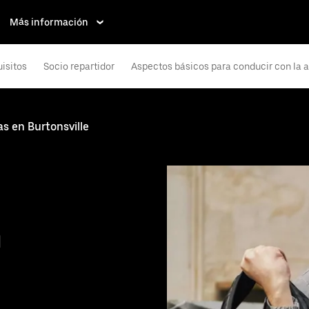
Más información
isitos
Socio repartidor
Aspectos básicos para conducir con la 
s en Burtonsville
n