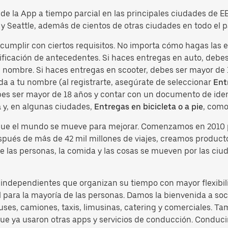
o de la App a tiempo parcial en las principales ciudades de 
y Seattle, además de cientos de otras ciudades en todo el p
s cumplir con ciertos requisitos. No importa cómo hagas las
ficación de antecedentes. Si haces entregas en auto, debes 
tu nombre. Si haces entregas en scooter, debes ser mayor de
da a tu nombre (al registrarte, asegúrate de seleccionar
Ent
ebes ser mayor de 18 años y contar con un documento de ident
a
y, en algunas ciudades,
Entregas en bicicleta o a pie
, como
 que el mundo se mueve para mejorar. Comenzamos en 2010 
espués de más de 42 mil millones de viajes, creamos produc
e las personas, la comida y las cosas se mueven por las ciu
s independientes que organizan su tiempo con mayor flexibil
 para la mayoría de las personas. Damos la bienvenida a soci
es, camiones, taxis, limusinas, catering y comerciales. Ta
 que ya usaron otras apps y servicios de conducción. Condu