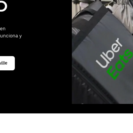
MD
 en
funciona y
ille