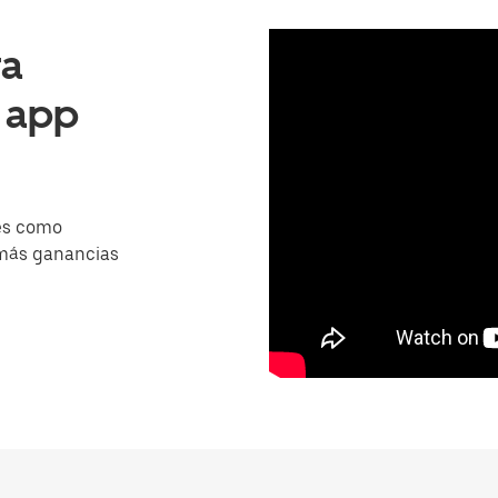
ra
a app
es como
 más ganancias