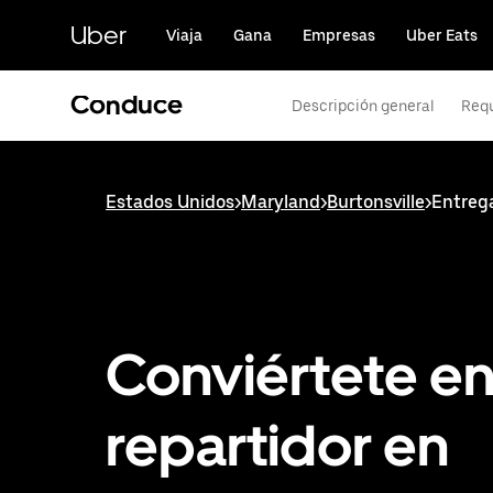
Saltar
al
Uber
Viaja
Gana
Empresas
Uber Eats
contenido
principal
Conduce
Descripción general
Requ
Estados Unidos
>
Maryland
>
Burtonsville
>
Entrega
Conviértete e
repartidor en