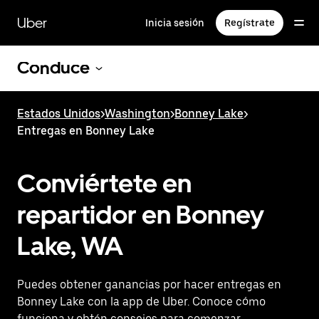
Saltar
al
Uber
Inicia sesión
Regístrate
contenido
principal
Conduce
Estados Unidos
>
Washington
>
Bonney Lake
>
Entregas en Bonney Lake
Conviértete en
repartidor en Bonney
Lake, WA
Puedes obtener ganancias por hacer entregas en
Bonney Lake con la app de Uber. Conoce cómo
funciona y obtén consejos para comenzar.