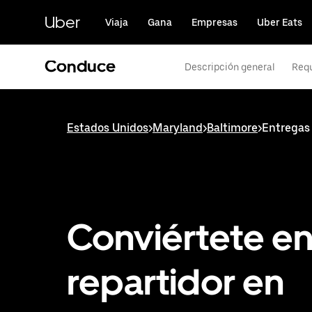
Saltar
al
Uber
Viaja
Gana
Empresas
Uber Eats
contenido
principal
Conduce
Descripción general
Requ
Estados Unidos
>
Maryland
>
Baltimore
>
Entregas
Conviértete e
repartidor en