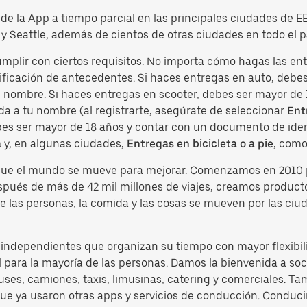
o de la App a tiempo parcial en las principales ciudades de 
y Seattle, además de cientos de otras ciudades en todo el p
umplir con ciertos requisitos. No importa cómo hagas las e
ficación de antecedentes. Si haces entregas en auto, debes 
tu nombre. Si haces entregas en scooter, debes ser mayor de
da a tu nombre (al registrarte, asegúrate de seleccionar
Ent
ebes ser mayor de 18 años y contar con un documento de ident
a
y, en algunas ciudades,
Entregas en bicicleta o a pie
, como
 que el mundo se mueve para mejorar. Comenzamos en 2010 
espués de más de 42 mil millones de viajes, creamos produc
e las personas, la comida y las cosas se mueven por las ciu
s independientes que organizan su tiempo con mayor flexibil
 para la mayoría de las personas. Damos la bienvenida a soci
es, camiones, taxis, limusinas, catering y comerciales. Ta
 que ya usaron otras apps y servicios de conducción. Condu