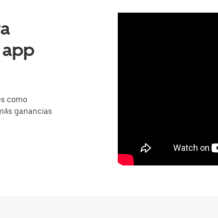
ra
a app
es como
 más ganancias