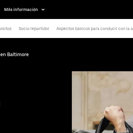
Más información
isitos
Socio repartidor
Aspectos básicos para conducir con la 
 en Baltimore
n