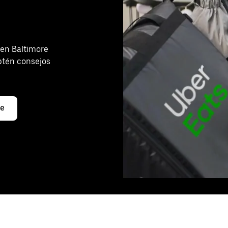
en Baltimore
btén consejos
re