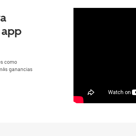
ra
a app
es como
 más ganancias