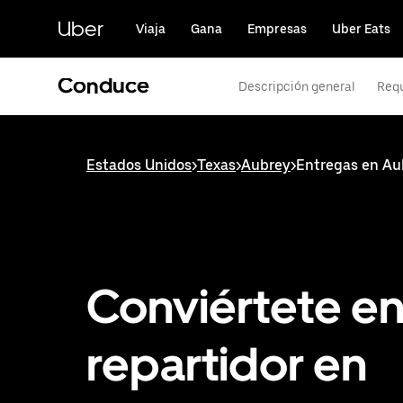
Saltar
al
Uber
Viaja
Gana
Empresas
Uber Eats
contenido
principal
Conduce
Descripción general
Requ
Estados Unidos
>
Texas
>
Aubrey
>
Entregas en Au
Conviértete e
repartidor en