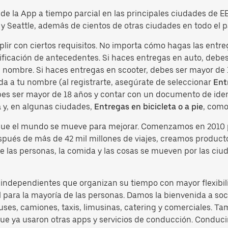
o de la App a tiempo parcial en las principales ciudades de 
y Seattle, además de cientos de otras ciudades en todo el p
plir con ciertos requisitos. No importa cómo hagas las entr
ficación de antecedentes. Si haces entregas en auto, debes 
tu nombre. Si haces entregas en scooter, debes ser mayor de
da a tu nombre (al registrarte, asegúrate de seleccionar
Ent
ebes ser mayor de 18 años y contar con un documento de ident
a
y, en algunas ciudades,
Entregas en bicicleta o a pie
, como
 que el mundo se mueve para mejorar. Comenzamos en 2010 
espués de más de 42 mil millones de viajes, creamos produc
e las personas, la comida y las cosas se mueven por las ciu
s independientes que organizan su tiempo con mayor flexibil
 para la mayoría de las personas. Damos la bienvenida a soci
es, camiones, taxis, limusinas, catering y comerciales. Ta
 que ya usaron otras apps y servicios de conducción. Condu