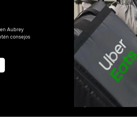
 en Aubrey
btén consejos