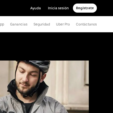
Ayuda
Inicia sesión
Regístrate
app
Ganancias
Seguridad
Uber Pro
Contáctanos