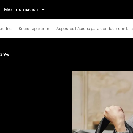
Más información
isitos
Socio repartidor
Aspectos básicos para conducir con la 
brey
n