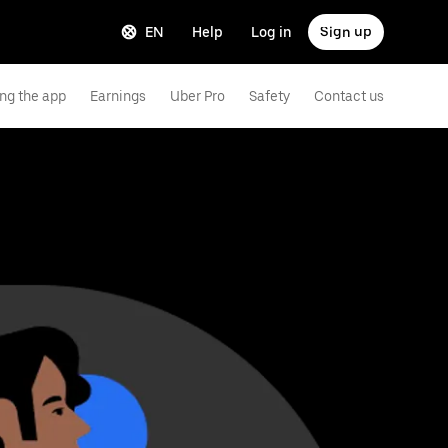
EN
Help
Log in
Sign up
ng the app
Earnings
Uber Pro
Safety
Contact us