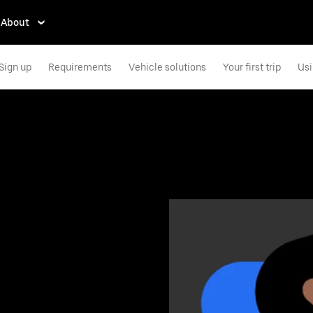
About
Sign up
Requirements
Vehicle solutions
Your first trip
Usi