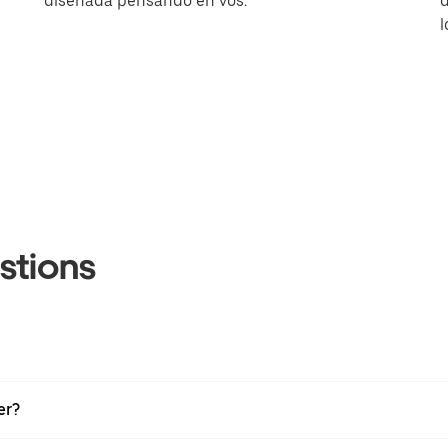
diseñada pensando en vos.
l
stions
er?