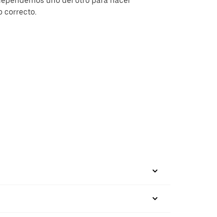
dependemos uno del otro para hacer
o correcto.