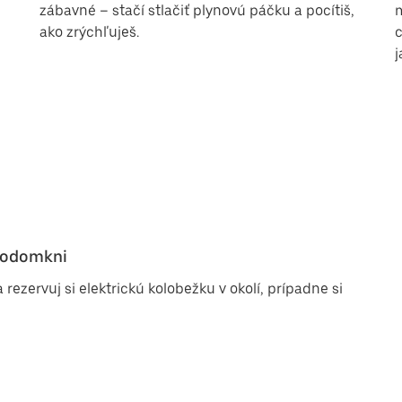
zábavné – stačí stlačiť plynovú páčku a pocítiš,
m
ako zrýchľuješ.
c
j
o odomkni
 rezervuj si elektrickú kolobežku v okolí, prípadne si