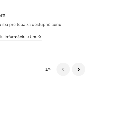
rX
Uber Electri
á iba pre teba za dostupnú cenu
Jazdy bez emi
ie informácie o UberX
Ďalšie inform
1/4