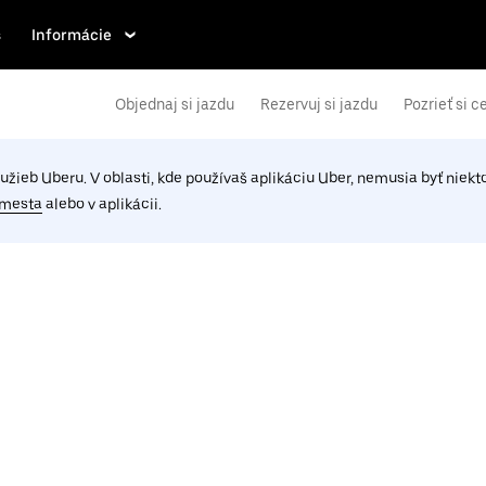
s
Informácie
Objednaj si jazdu
Rezervuj si jazdu
Pozrieť si c
žieb Uberu. V oblasti, kde používaš aplikáciu Uber, nemusia byť niektor
 mesta
alebo v aplikácii.