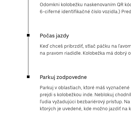
Odomkni kolobežku naskenovaním QR kódu 
6-ciferné identifikačné číslo vozidla.) Pre
Počas jazdy
Keď chceš pribrzdiť, stlač páčku na ľavom
na pravom riadidle. Kolobežka má dobrý od
Parkuj zodpovedne
Parkuj v oblastiach, ktoré máš vyznačené 
prejdi s kolobežkou inde. Neblokuj chodní
ľudia vyžadujúci bezbariérový prístup. Na
ktorých je uvedené, kde možno jazdiť na 