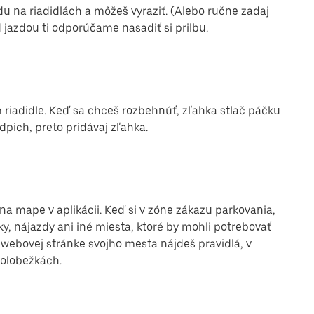
na riadidlách a môžeš vyraziť. (Alebo ručne zadaj
d jazdou ti odporúčame nasadiť si prilbu.
 riadidle. Keď sa chceš rozbehnúť, zľahka stlač páčku
pich, preto pridávaj zľahka.
na mape v aplikácii. Keď si v zóne zákazu parkovania,
ky, nájazdy ani iné miesta, ktoré by mohli potrebovať
 webovej stránke svojho mesta nájdeš pravidlá, v
kolobežkách.