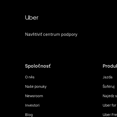
Uber
Navštíviť centrum podpory
Spoločnosť
Produ
O nás
Jazda
Naše ponuky
Šoféruj
Newsroom
Najedz 
Investori
Uber for
Blog
Uber Fre