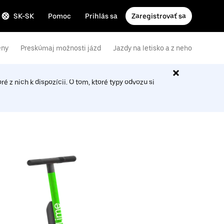
SK-SK
Pomoc
Prihlás sa
Zaregistrovať sa
eny
Preskúmaj možnosti jázd
Jazdy na letisko a z neho
é z nich k dispozícii. O tom, ktoré typy odvozu si