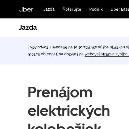
Preskočiť
na
Uber
Jazda
Šoférujte
Podnik
Uber Eat
hlavný
obsah
Jazda
Typy odvozu uvedené na tejto stránke sú iba ukážkou slu
môžeš objednať, sa dozvieš na
webovej stránke svojho
Prenájom
elektrických
kolobežiek