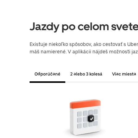
Jazdy po celom svet
Existuje niekoľko spôsobov, ako cestovať s Ub
máš namierené. V aplikácii nájdeš možnosti jaz
Odporúčané
2 alebo 3 kolesá
Viac miesta