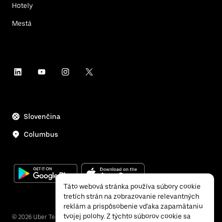
Hotely
Mestá
Slovenčina
Columbus
Táto webová stránka používa súbory cookie
tretích strán na zobrazovanie relevantných
reklám a prispôsobenie vďaka zapamätaniu
tvojej polohy. Z týchto súborov cookie sa
©
2026
Uber Technologies Inc.