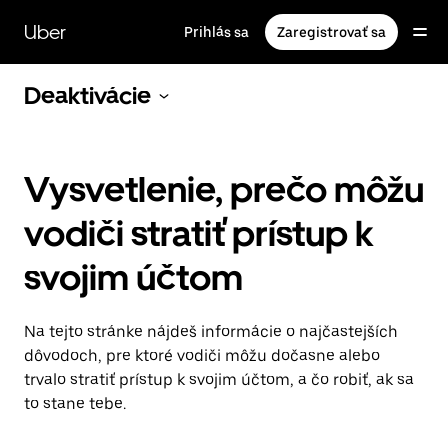
Preskočiť
na
Uber
Prihlás sa
Zaregistrovať sa
hlavný
obsah
Deaktivácie
Vysvetlenie, prečo môžu
vodiči stratiť prístup k
svojim účtom
Na tejto stránke nájdeš informácie o najčastejších
dôvodoch, pre ktoré vodiči môžu dočasne alebo
trvalo stratiť prístup k svojim účtom, a čo robiť, ak sa
to stane tebe.