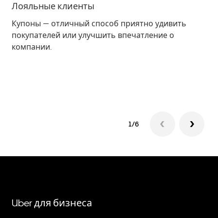
Лояльные клиенты
Пр
Купоны — отличный способ приятно удивить
По
покупателей или улучшить впечатление о
эк
компании.
по
сп
то
ве
1/6
Uber для бизнеса