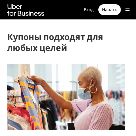
Пропустить
и
Вход
Начать
перейти
к
основному
содержимому
Купоны подходят для
любых целей