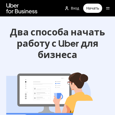
Пропустить
и
Вход
Начать
перейти
к
основному
содержимому
Два способа начать
работу с Uber для
бизнеса