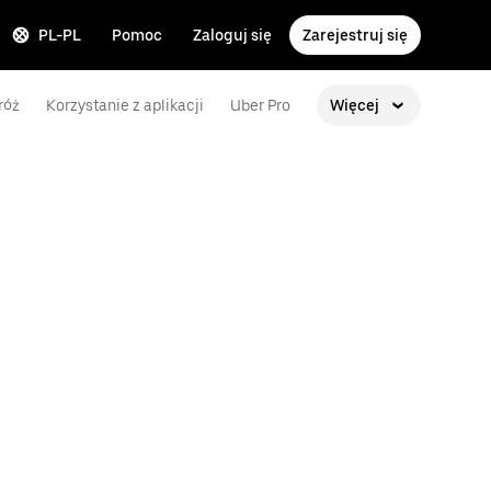
PL-PL
Pomoc
Zaloguj się
Zarejestruj się
róż
Korzystanie z aplikacji
Uber Pro
Więcej