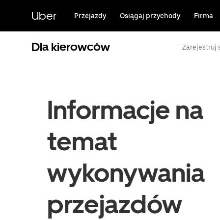
Przejdź
do
Uber
Przejazdy
Osiągaj przychody
Firma
głównej
zawartości
Dla kierowców
Zarejestruj 
Informacje na
temat
wykonywania
przejazdów