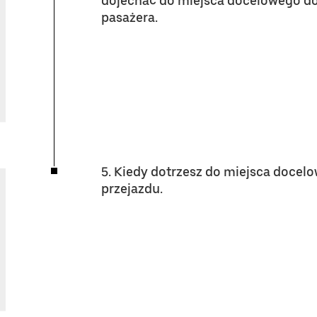
dojechać do miejsca docelowego do
pasażera.
5. Kiedy dotrzesz do miejsca docel
przejazdu.