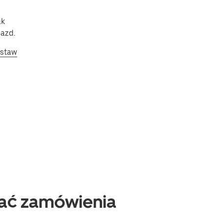
ak
jazd.
ostaw
ać zamówienia