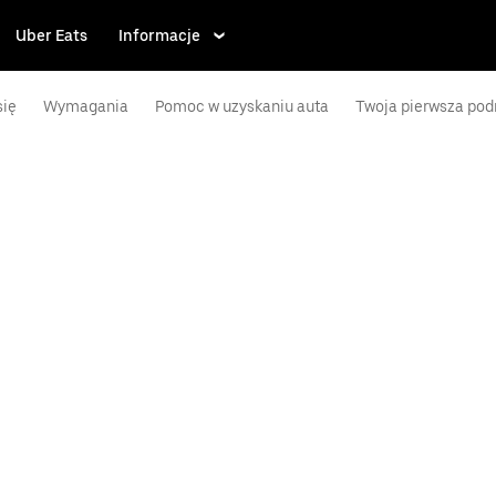
Uber Eats
Informacje
się
Wymagania
Pomoc w uzyskaniu auta
Twoja pierwsza pod