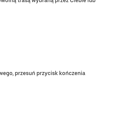
wolną trasą wybraną przez Ciebie lub
owego, przesuń przycisk kończenia