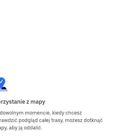
rzystanie z mapy
Nawigacja
dowolnym momencie, kiedy chcesz
Twoja apl
rawdzić podgląd całej trasy, możesz dotknąć
i wskazówk
py, aby ją oddalić.
korzystać 
podczas re